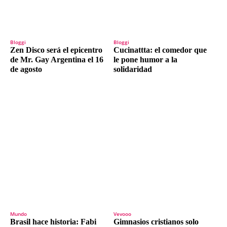
Bloggi
Bloggi
Zen Disco será el epicentro
Cucinattta: el comedor que
de Mr. Gay Argentina el 16
le pone humor a la
de agosto
solidaridad
Mundo
Vevooo
Brasil hace historia: Fabi
Gimnasios cristianos solo