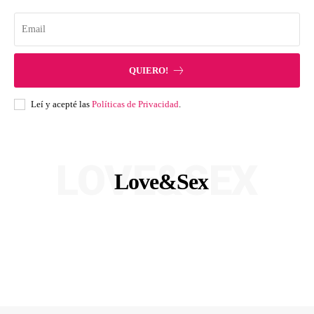
QUIERO!
Leí y acepté las
Políticas de Privacidad
.
LOVE&SEX
Love&Sex