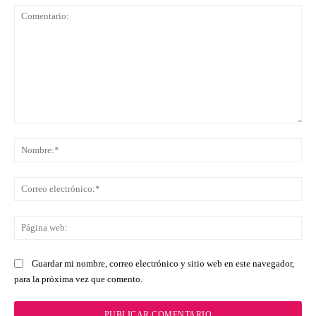
Comentario:
No
Co
ele
Pá
we
Guardar mi nombre, correo electrónico y sitio web en este navegador,
para la próxima vez que comento.