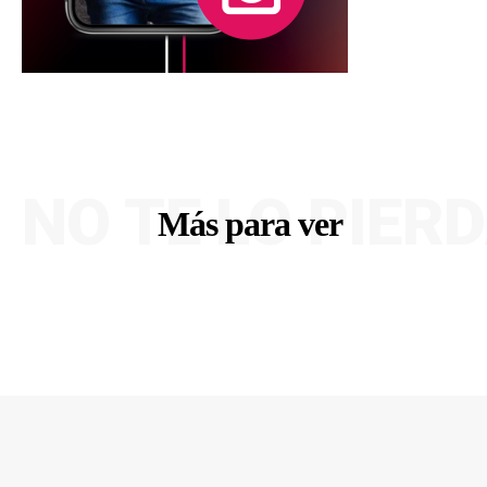
NO TE LO PIER
Más para ver