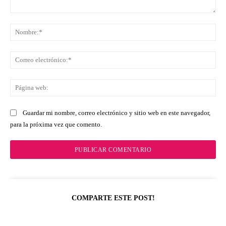
Comentario:
No
Co
ele
Pá
we
Guardar mi nombre, correo electrónico y sitio web en este navegador,
para la próxima vez que comento.
COMPARTE ESTE POST!