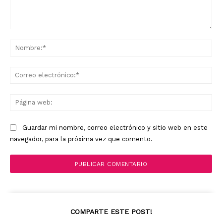
Comentario:
No
Co
ele
Pá
we
Guardar mi nombre, correo electrónico y sitio web en este
navegador, para la próxima vez que comento.
COMPARTE ESTE POST!