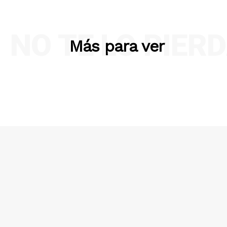
NO TE LO PIER
Más para ver