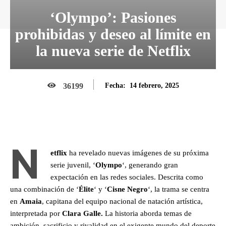
‘Olympo’: Pasiones
prohibidas y deseo al límite en
la nueva serie de Netflix
14 febrero, 2025
36199
Fecha:
N
etflix
ha revelado nuevas imágenes de su próxima
serie juvenil, ‘
Olympo
‘, generando gran
expectación en las redes sociales. Descrita como
una combinación de ‘
Élite
‘ y ‘
Cisne Negro
‘, la trama se centra
en
Amaia
, capitana del equipo nacional de natación artística,
interpretada por
Clara Galle.
La historia aborda temas de
ambición, sacrificio y rivalidad en el exigente mundo del deporte