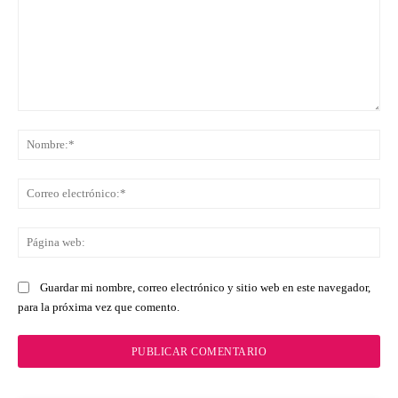
Comentario:
No
Co
ele
Pá
we
Guardar mi nombre, correo electrónico y sitio web en este navegador,
para la próxima vez que comento.