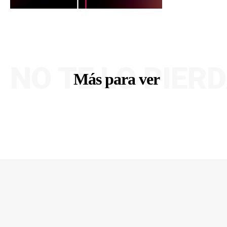
NO TE LO PIER
Más para ver