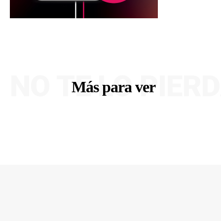
NO TE LO PIER
Más para ver