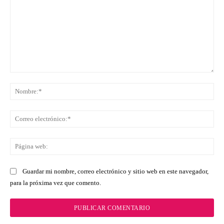
Comentario:
No
Co
ele
Pá
we
Guardar mi nombre, correo electrónico y sitio web en este navegador,
para la próxima vez que comento.