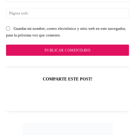
ele
Pá
we
Guardar mi nombre, correo electrónico y sitio web en este navegador,
para la próxima vez que comento.
COMPARTE ESTE POST!