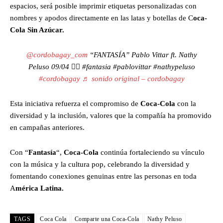
espacios, será posible imprimir etiquetas personalizadas con
nombres y apodos directamente en las latas y botellas de C
oca-
Cola Sin Azúcar.
@cordobagay_com
“FANTASÍA” Pablo Vittar ft. Nathy
Peluso 09/04 ❤️‍🔥 #fantasia #pablovittar #nathypeluso
#cordobagay
♬ sonido original – cordobagay
Esta iniciativa refuerza el compromiso de
Coca-Cola
con la
diversidad y la inclusión, valores que la compañía ha promovido
en campañas anteriores.
Con “
Fantasía
“,
Coca-Cola
continúa fortaleciendo su vínculo
con la música y la cultura pop, celebrando la diversidad y
fomentando conexiones genuinas entre las personas en toda
A
mérica Latina.
TAGS
Coca Cola
Comparte una Coca-Cola
Nathy Peluso