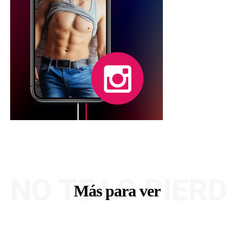
NO TE LO PIER
Más para ver