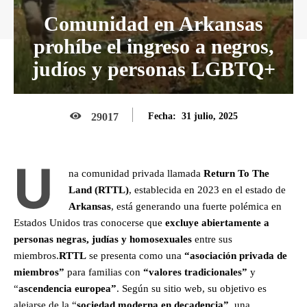
Comunidad en Arkansas
prohíbe el ingreso a negros,
judíos y personas LGBTQ+
31 julio, 2025
29017
Fecha:
U
na comunidad privada llamada
Return To The
Land (RTTL)
, establecida en 2023 en el estado de
Arkansas
, está generando una fuerte polémica en
Estados Unidos tras conocerse que
excluye abiertamente a
personas negras, judías y homosexuales
entre sus
miembros.
RTTL
se presenta como una
“asociación privada de
miembros”
para familias con
“valores tradicionales”
y
“
ascendencia europea”
. Según su sitio web, su objetivo es
alejarse de la “
sociedad moderna en decadencia”,
una