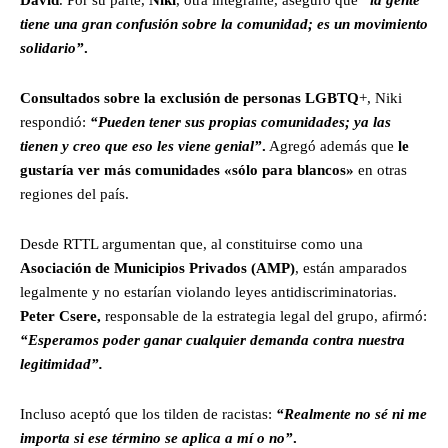
David
. Por su parte,
Niki
, otra integrante, aseguró que
“
la gente
tiene una gran confusión sobre la comunidad; es un movimiento
solidario”
.
Consultados sobre la exclusión de personas LGBTQ
+, Niki
respondió:
“Pueden tener sus propias comunidades; ya las
tienen y creo que eso les viene genial”
.
Agregó además que
le
gustaría ver más comunidades «sólo para blancos»
en otras
regiones del país.
Desde RTTL argumentan que, al constituirse como una
Asociación de Municipios Privados (AMP)
, están amparados
legalmente y no estarían violando leyes antidiscriminatorias.
Peter Csere,
responsable de la estrategia legal del grupo, afirmó:
“Esperamos poder ganar cualquier demanda contra nuestra
legitimidad”.
Incluso aceptó que los tilden de racistas:
“Realmente no sé ni me
importa si ese término se aplica a mí o no”
.