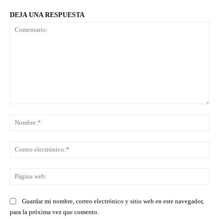
DEJA UNA RESPUESTA
Comentario:
No
Co
ele
Pá
we
Guardar mi nombre, correo electrónico y sitio web en este navegador,
para la próxima vez que comento.