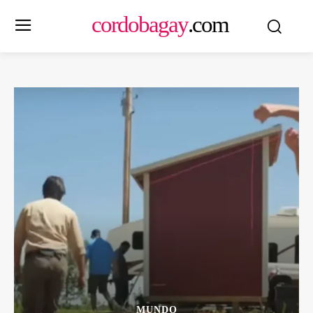
cordobagay
.com
MUNDO