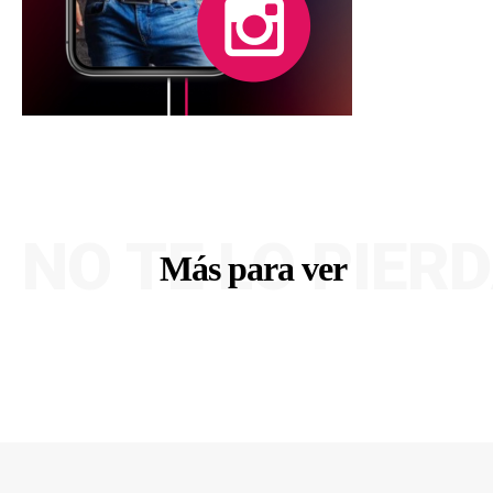
NO TE LO PIER
Más para ver