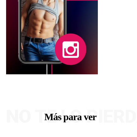
NO TE LO PIER
Más para ver