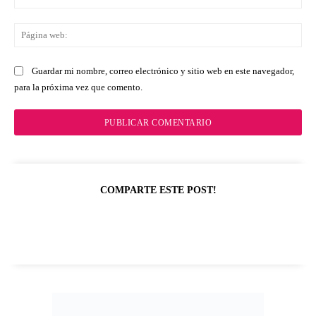
ele
Pá
we
Guardar mi nombre, correo electrónico y sitio web en este navegador,
para la próxima vez que comento.
COMPARTE ESTE POST!