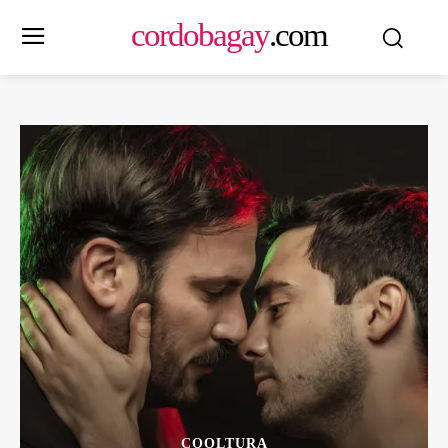
cordobagay
.com
COOLTURA