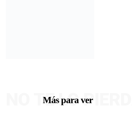
NO TE LO PIER
Más para ver