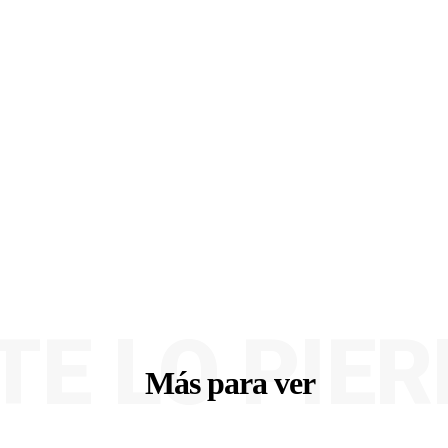
TE LO PIE
Más para ver