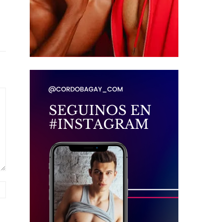
Página
web: