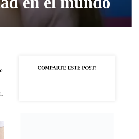
idad en el mundo
COMPARTE ESTE POST!
mo
l,