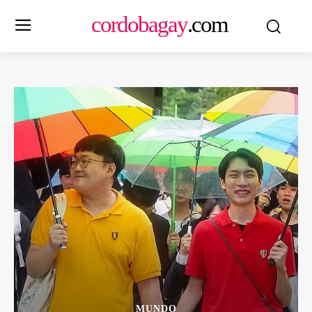
cordobagay
.com
MUNDO