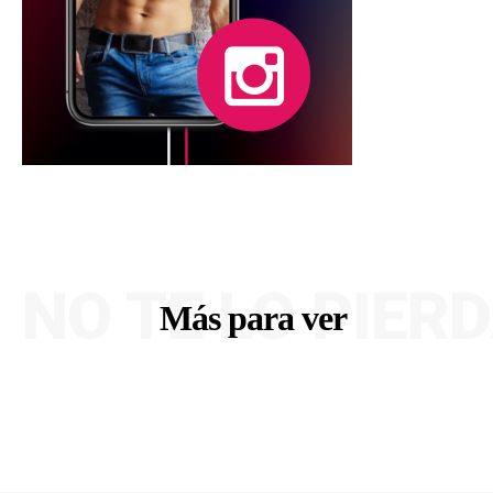
NO TE LO PIER
Más para ver