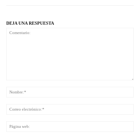
DEJA UNA RESPUESTA
Comentario:
No
Co
ele
Pá
we