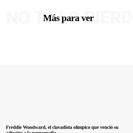
NO TE LO PIER
Más para ver
Freddie Woodward, el clavadista olímpico que venció su
adicción a la pornografía