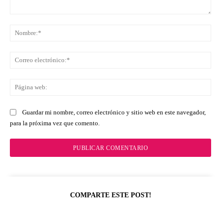
Comentario:
No
Co
ele
Pá
we
Guardar mi nombre, correo electrónico y sitio web en este navegador,
para la próxima vez que comento.
COMPARTE ESTE POST!