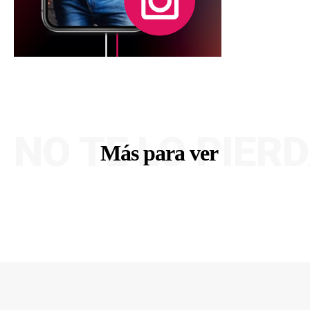
NO TE LO PIER
Más para ver