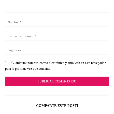
Comentario:
No
Co
ele
Pá
we
Guardar mi nombre, correo electrónico y sitio web en este navegador,
para la próxima vez que comento.
COMPARTE ESTE POST!