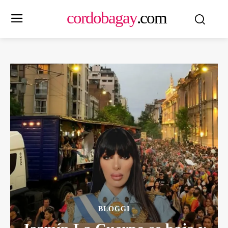
cordobagay
.com
BLOGGI