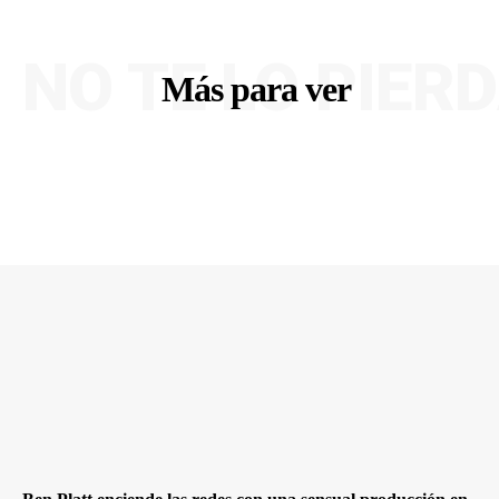
NO TE LO PIER
Más para ver