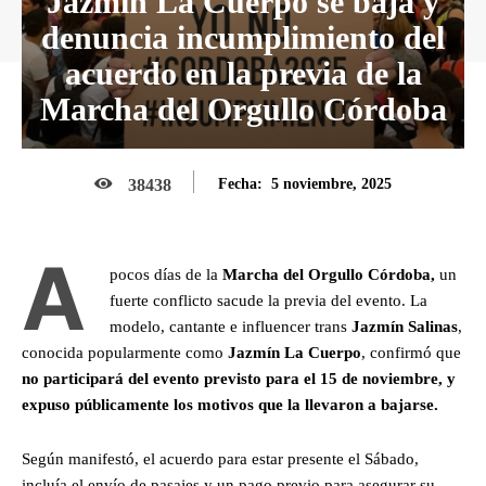
Jazmín La Cuerpo se baja y
denuncia incumplimiento del
acuerdo en la previa de la
Marcha del Orgullo Córdoba
5 noviembre, 2025
38438
Fecha:
A
pocos días de la
Marcha del Orgullo Córdoba,
un
fuerte conflicto sacude la previa del evento. La
modelo, cantante e influencer trans
Jazmín Salinas
,
conocida popularmente como
Jazmín La Cuerpo
, confirmó que
no participará del evento previsto para el 15 de noviembre, y
expuso públicamente los motivos que la llevaron a bajarse.
Según manifestó, el acuerdo para estar presente el Sábado,
incluía el envío de pasajes y un pago previo para asegurar su