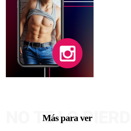
NO TE LO PIER
Más para ver