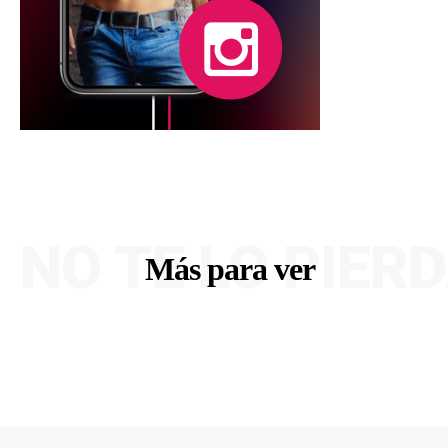
NO TE LO PIER
Más para ver