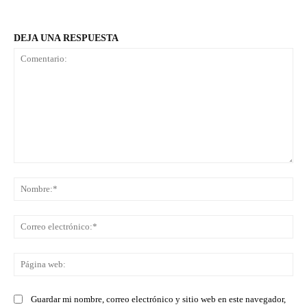
DEJA UNA RESPUESTA
Comentario:
No
Co
ele
Pá
we
Guardar mi nombre, correo electrónico y sitio web en este navegador,