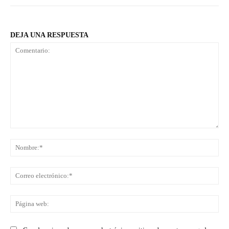
DEJA UNA RESPUESTA
Comentario:
No
Co
ele
Pá
we