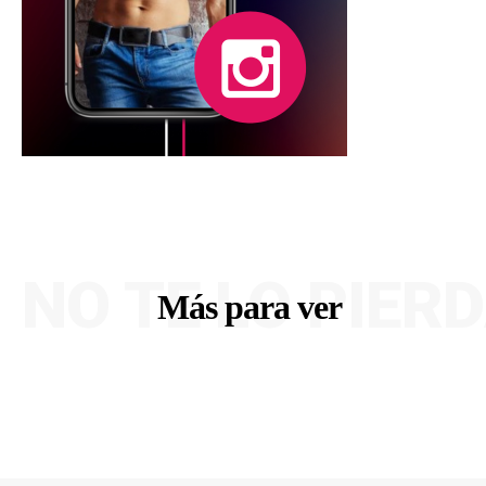
NO TE LO PIER
Más para ver