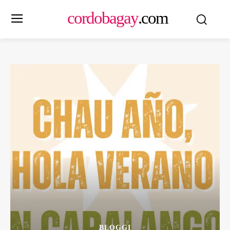
cordobagay
.com
BLOGGI