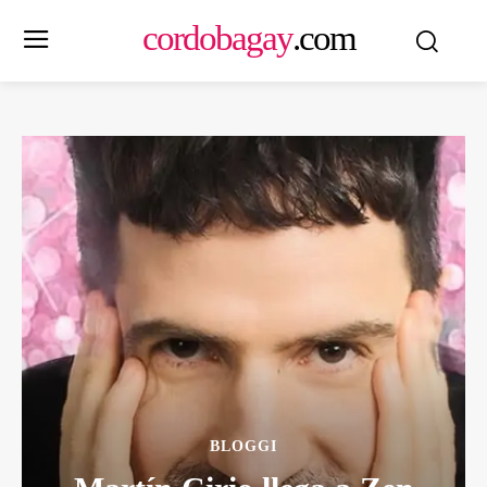
cordobagay
.com
BLOGGI