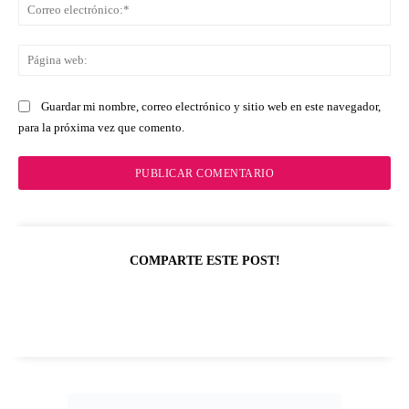
Co
ele
Pá
we
Guardar mi nombre, correo electrónico y sitio web en este navegador,
para la próxima vez que comento.
COMPARTE ESTE POST!