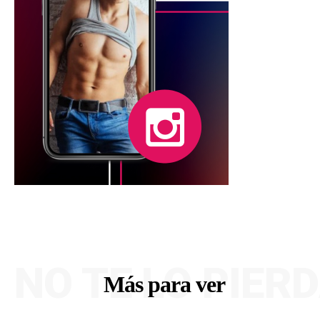
NO TE LO PIER
Más para ver