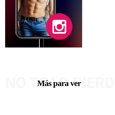
NO TE LO PIER
Más para ver