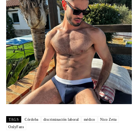
TAGS
Córdoba
discriminación laboral
médico
Nico Zetta
OnlyFans