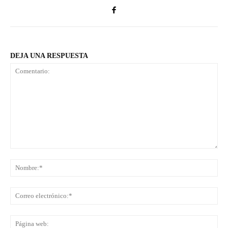
DEJA UNA RESPUESTA
Comentario:
No
Co
ele
Pá