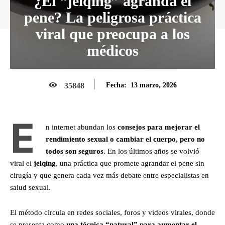
¿El “jelqing” agranda el
pene? La peligrosa práctica
viral que preocupa a los
médicos
13 marzo, 2026
35848
Fecha:
E
n internet abundan los
consejos para mejorar el
rendimiento sexual o cambiar el cuerpo, pero no
todos son seguros
. En los últimos años se volvió
viral el
jelqing
, una práctica que promete agrandar el pene sin
cirugía y que genera cada vez más debate entre especialistas en
salud sexual.
El método circula en redes sociales, foros y videos virales, donde
se presenta como
una técnica “natural” para aumentar el