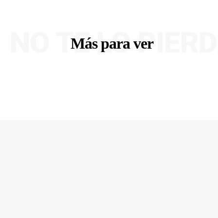
NO TE LO PIER
Más para ver