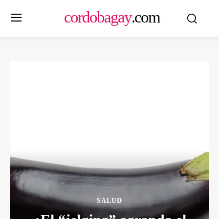
cordobagay
.com
SALUD