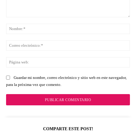
Comentario:
No
Co
ele
Pá
we
Guardar mi nombre, correo electrónico y sitio web en este navegador,
para la próxima vez que comento.
COMPARTE ESTE POST!