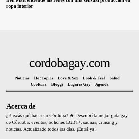
Ben Platt enciende las redes con una sensual producción en
ropa interior
cordobagay
.com
Noticias
Hot Topics
Love & Sex
Look & Feel
Salud
Cooltura
Bloggi
Lugares Gay
Agenda
Acerca de
¿Buscás qué hacer en Córdoba? 🔥 Descubrí la mejor guía gay
de Córdoba: eventos, boliches LGBT+, saunas, cruising y
noticias. Actualizado todos los días. ¡Entrá ya!