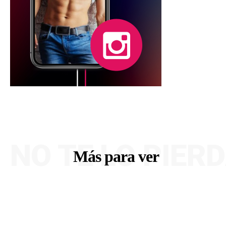
NO TE LO PIER
Más para ver