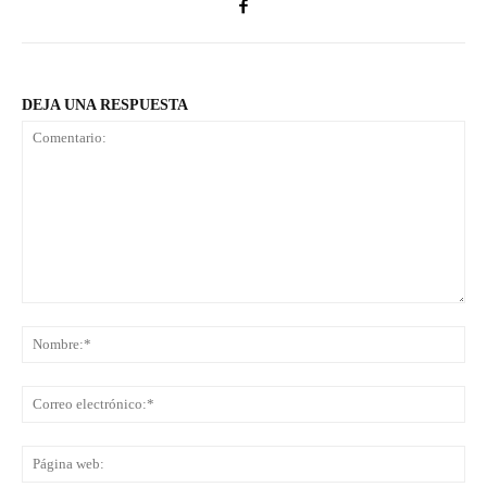
DEJA UNA RESPUESTA
Comentario:
No
Co
ele
Pá
we