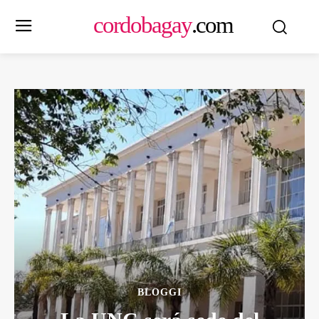
cordobagay
.com
BLOGGI