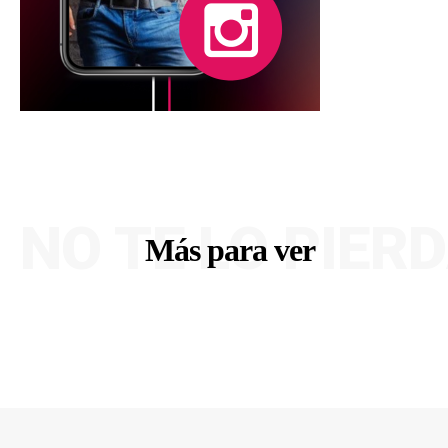
NO TE LO PIER
Más para ver