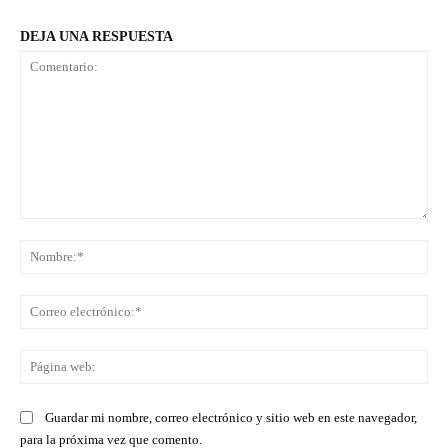
DEJA UNA RESPUESTA
Comentario:
No
Co
ele
Pá
we
Guardar mi nombre, correo electrónico y sitio web en este navegador,
para la próxima vez que comento.