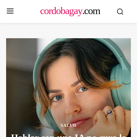
cordobagay
.com
SALUD