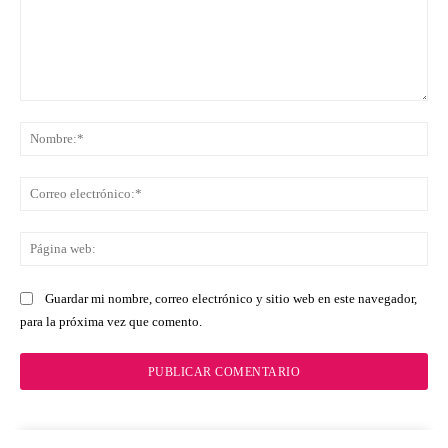
Comentario:
No
Co
ele
Pá
we
Guardar mi nombre, correo electrónico y sitio web en este navegador,
para la próxima vez que comento.