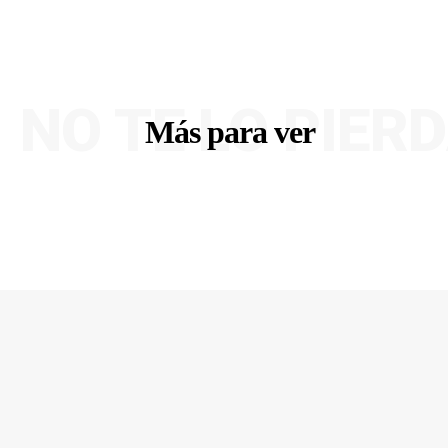
NO TE LO PIER
Más para ver