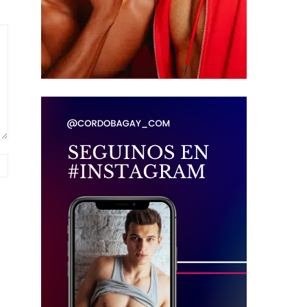
Página
web: