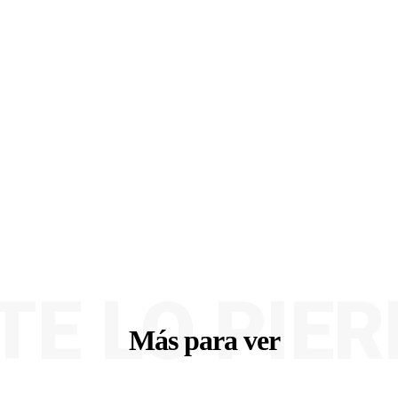
TE LO PIE
Más para ver