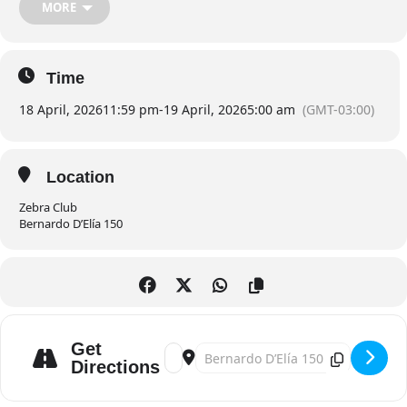
MORE
barras estratégicamente ubicadas para un servicio ágil. ✅
Restó con pizzas de excelente calidad y barra exclusiva para
acompañar la noche.🌅 Ubicación Privilegiada 📍 Situado
frente al lago de
Villa Carlos Paz, Zebra Club
ofrece una
Time
vista espectacular, creando el ambiente perfecto para
disfrutar la mejor noche.
18 April, 2026
11:59 pm
-
19 April, 2026
5:00 am
(GMT-03:00)
Location
Zebra Club
Bernardo D’Elía 150
Get
Address - Zebra Club []
Destination Address - Zebra Club [
Directions