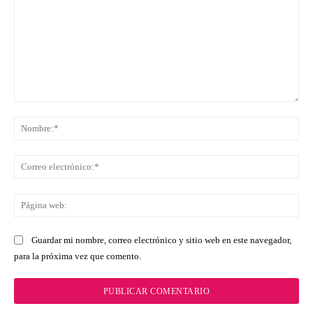
Comentario:
No
Co
ele
Pá
we
Guardar mi nombre, correo electrónico y sitio web en este navegador,
para la próxima vez que comento.