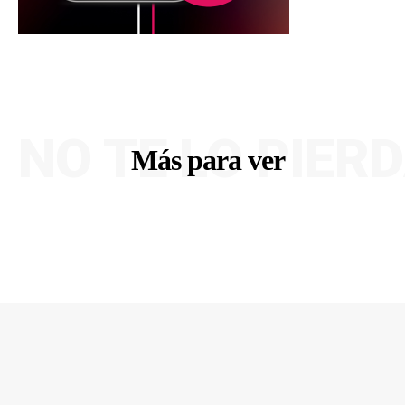
NO TE LO PIER
Más para ver