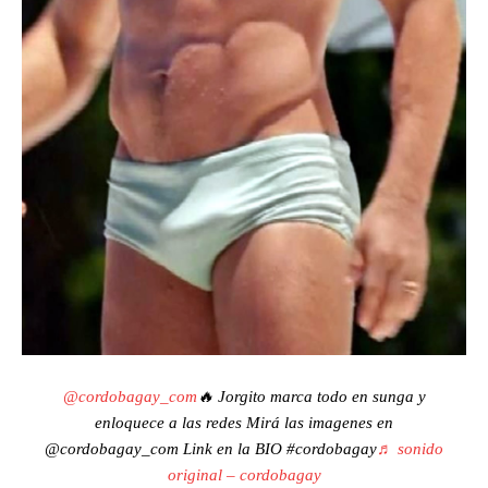
@cordobagay_com
🔥 Jorgito marca todo en sunga y
enloquece a las redes Mirá las imagenes en
@cordobagay_com Link en la BIO #cordobagay
♬ sonido
original – cordobagay