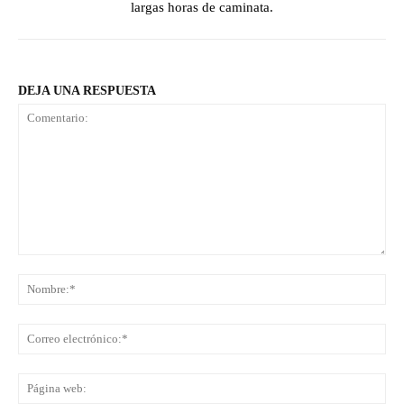
largas horas de caminata.
DEJA UNA RESPUESTA
Comentario:
No
Co
ele
Pá
we