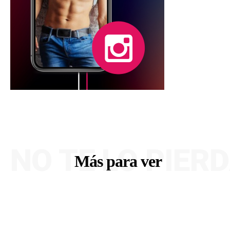
NO TE LO PIER
Más para ver