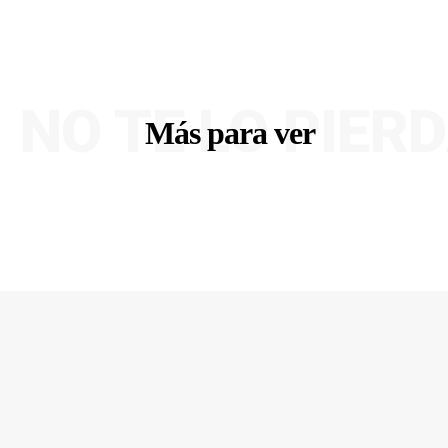
NO TE LO PIER
Más para ver