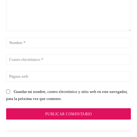
Comentario:
No
Co
ele
Pá
we
Guardar mi nombre, correo electrónico y sitio web en este navegador,
para la próxima vez que comento.