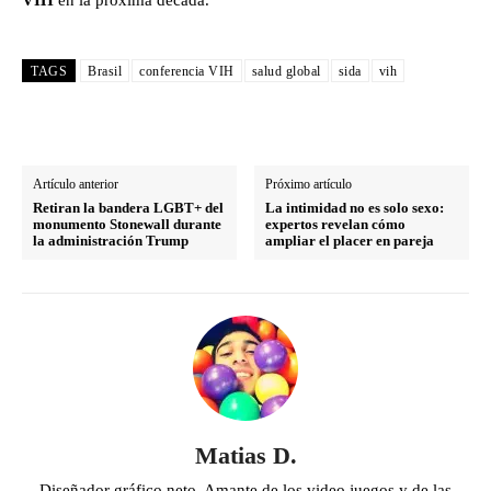
TAGS
Brasil
conferencia VIH
salud global
sida
vih
Artículo anterior
Próximo artículo
Retiran la bandera LGBT+ del
La intimidad no es solo sexo:
monumento Stonewall durante
expertos revelan cómo
la administración Trump
ampliar el placer en pareja
Matias D.
Diseñador gráfico neto. Amante de los video juegos y de las