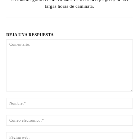
largas horas de caminata.
DEJA UNA RESPUESTA
Comentario:
No
Co
ele
Pá