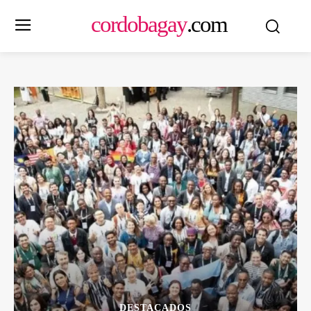
cordobagay
.com
DESTACADOS