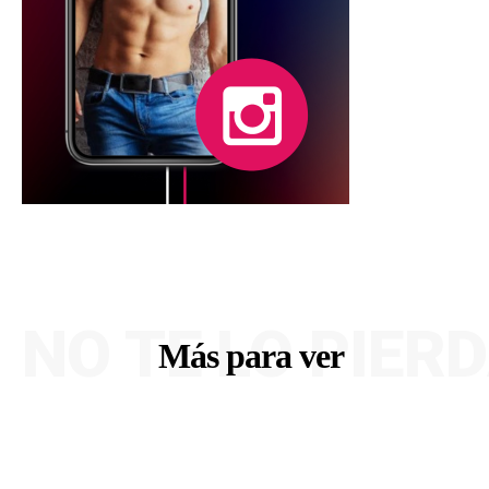
NO TE LO PIER
Más para ver