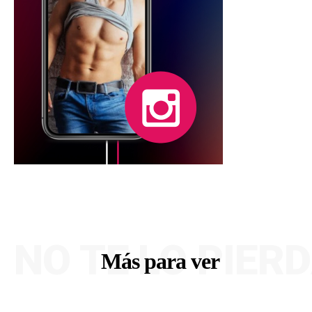
NO TE LO PIER
Más para ver