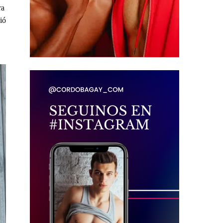
ra
ió