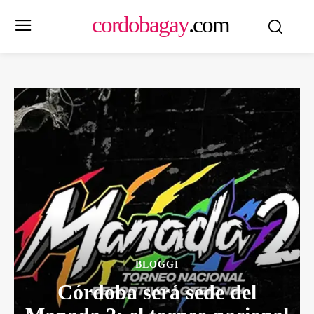
cordobagay
.com
BLOGGI
Córdoba será sede del