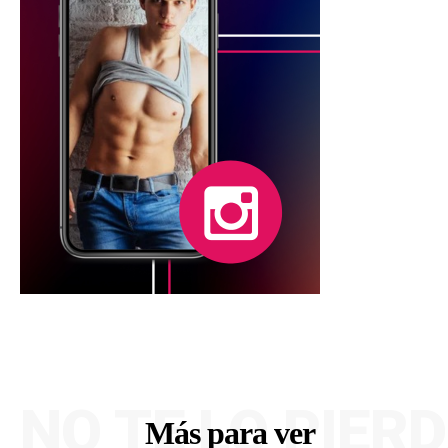
NO TE LO PIER
Más para ver