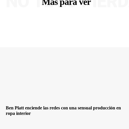
NO TE LO PIER
Más para ver
Ben Platt enciende las redes con una sensual producción en
ropa interior