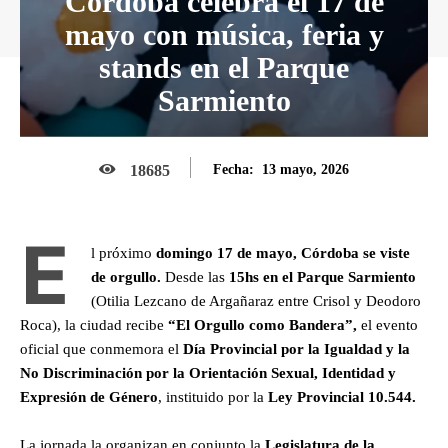
Córdoba celebra el 17 de
mayo con música, feria y
stands en el Parque
Sarmiento
13 mayo, 2026
18685
Fecha:
E
l próximo
domingo 17 de mayo, Córdoba se viste
de orgullo.
Desde las
15hs en el Parque Sarmiento
(Otilia Lezcano de Argañaraz entre Crisol y Deodoro
Roca), la ciudad recibe
“El Orgullo como Bandera”,
el evento
oficial que conmemora el
Día Provincial por la Igualdad y la
No Discriminación por la Orientación Sexual, Identidad y
Expresión de Género
, instituido por la
Ley Provincial 10.544.
La jornada la organizan en conjunto la
Legislatura de la