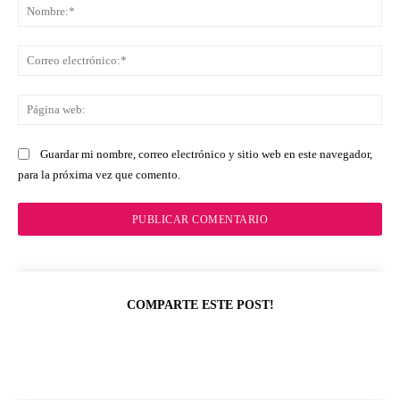
No
Co
ele
Pá
we
Guardar mi nombre, correo electrónico y sitio web en este navegador,
para la próxima vez que comento.
COMPARTE ESTE POST!