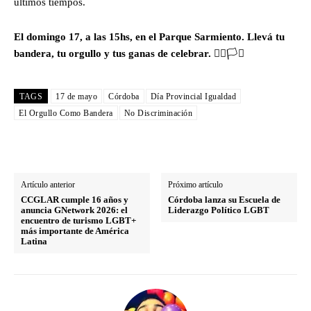
últimos tiempos.
El domingo 17, a las 15hs, en el Parque Sarmiento. Llevá tu
bandera, tu orgullo y tus ganas de celebrar.
🏳️‍🌈🏳️‍⚧️
TAGS
17 de mayo
Córdoba
Día Provincial Igualdad
El Orgullo Como Bandera
No Discriminación
Artículo anterior
Próximo artículo
CCGLAR cumple 16 años y
Córdoba lanza su Escuela de
anuncia GNetwork 2026: el
Liderazgo Político LGBT
encuentro de turismo LGBT+
más importante de América
Latina