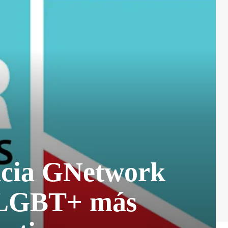
cia GNetwork
o LGBT+ más