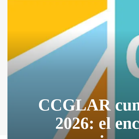
CCGLAR cump
2026: el e