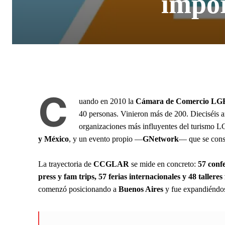
impor
C
uando en 2010 la
Cámara de Comercio LG
40 personas. Vinieron más de 200. Dieciséis añ
organizaciones más influyentes del turismo LG
y México
, y un evento propio —
GNetwork
— que se cons
La trayectoria de
CCGLAR
se mide en concreto:
57 confe
press y fam trips, 57 ferias internacionales y 48 talleres
comenzó posicionando a
Buenos Aires
y fue expandiéndose