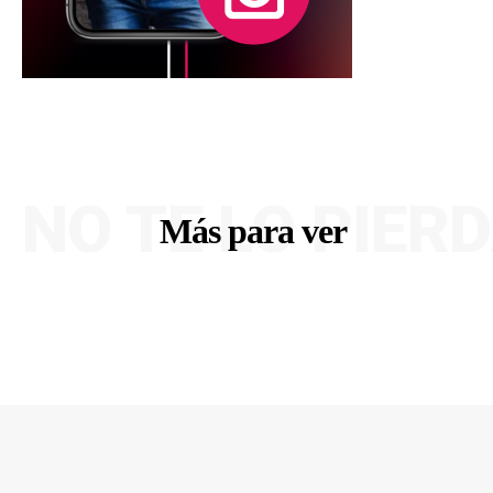
NO TE LO PIER
Más para ver