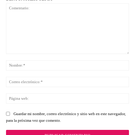
Comentario:
No
Co
ele
Pá
we
Guardar mi nombre, correo electrónico y sitio web en este navegador,
para la próxima vez que comento.