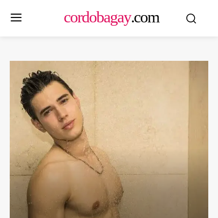
cordobagay
.com