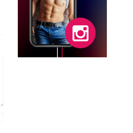
Página
web: