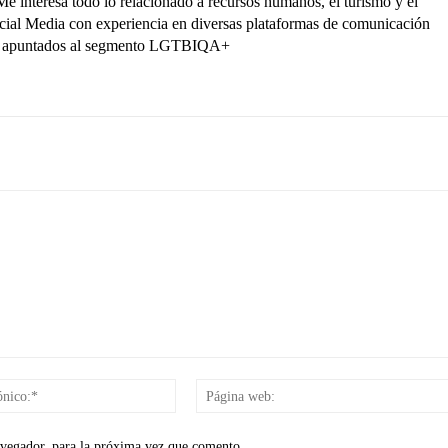
interesa todo lo relacionado a recursos humanos, el turismo y el
ocial Media con experiencia en diversas plataformas de comunicación
ctos apuntados al segmento LGTBIQA+
Correo
electrónico:*
avegador, para la próxima vez que comento.