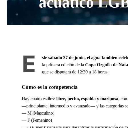
acuático LGB
E
ste sábado 27 de junio, el agua también celeb
la primera edición de la
Copa Orgullo de Nata
que se disputará de 12:30 a 18 horas.
Cómo es la competencia
Hay cuatro estilos:
libre, pecho, espalda y mariposa
, con
—principiante, intermedio y avanzado— y las categorías s
— M (Masculino)
— F (Femenino)
— O (Open): pensada para garantizar la participación de toda