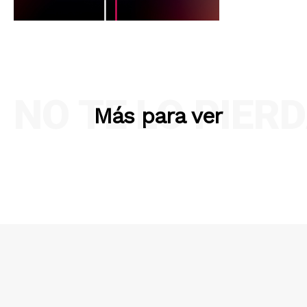
NO TE LO PIER
Más para ver