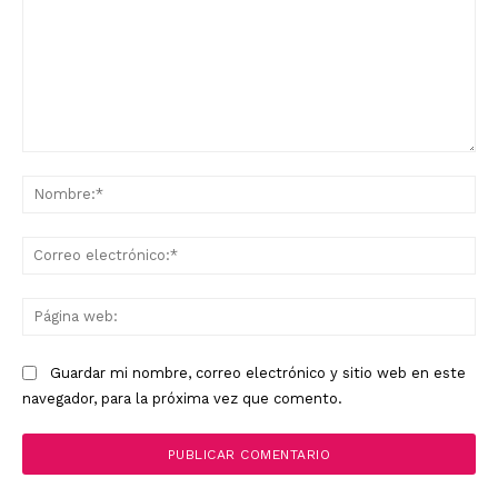
Comentario:
No
Co
ele
Pá
we
Guardar mi nombre, correo electrónico y sitio web en este
navegador, para la próxima vez que comento.