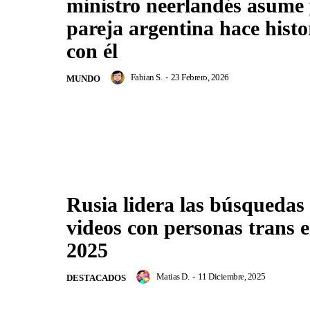
ministro neerlandés asume 
pareja argentina hace histo
con él
Fabian S.
-
23 Febrero, 2026
MUNDO
Rusia lidera las búsquedas
videos con personas trans 
2025
Matias D.
-
11 Diciembre, 2025
DESTACADOS