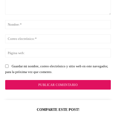
Comentario:
No
Co
ele
Pá
we
Guardar mi nombre, correo electrónico y sitio web en este navegador,
para la próxima vez que comento.
COMPARTE ESTE POST!