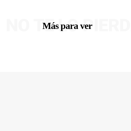
NO TE LO PIER
Más para ver