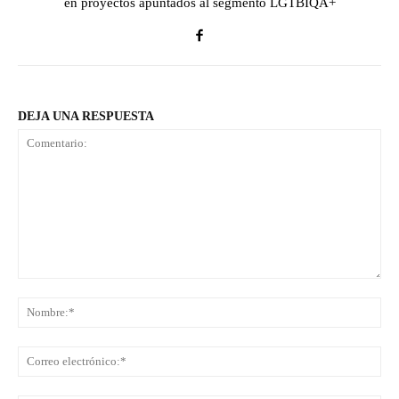
en proyectos apuntados al segmento LGTBIQA+
DEJA UNA RESPUESTA
Comentario:
No
Co
ele