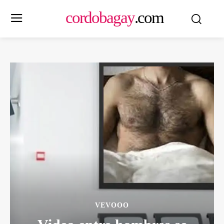
cordobagay
.com
VEVOOO